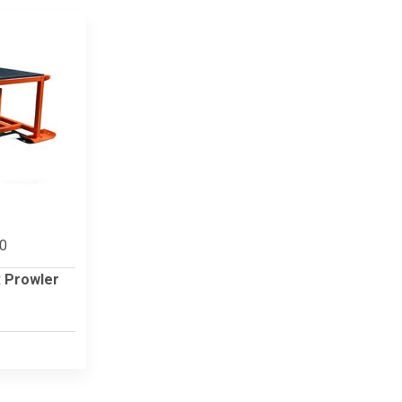
10
 Prowler