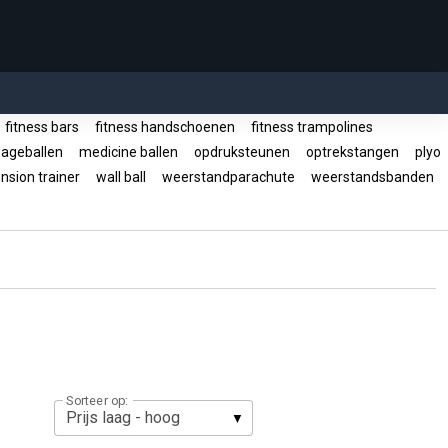
fitness bars
fitness handschoenen
fitness trampolines
ageballen
medicine ballen
opdruksteunen
optrekstangen
plyo
sion trainer
wall ball
weerstandparachute
weerstandsbanden
Sorteer op: