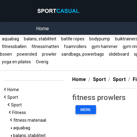
Home
aquabag
balans, stabiliteit
battle ropes
bodypump
buiktraine
fitnessballen
fitnessmatten
foamrollers
gym hammer
gym ri
boxen
powersled
prowler
sandbags, powerbags
slideboard
s
yoga en pilates
Overig
Home
Sport
Sport
F
Home
fitness prowlers
Sport
Sport
MERK:
Fitness
fitness materiaal
aquabag
balans, stabiliteit