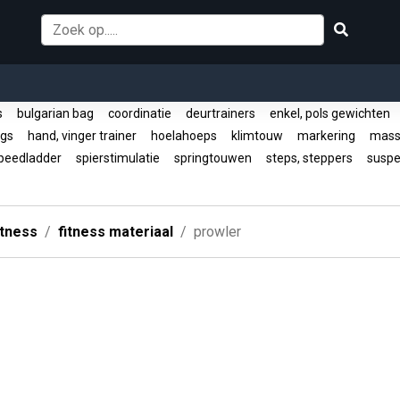
rs
bulgarian bag
coordinatie
deurtrainers
enkel, pols gewichten
ngs
hand, vinger trainer
hoelahoeps
klimtouw
markering
mass
peedladder
spierstimulatie
springtouwen
steps, steppers
suspen
itness
fitness materiaal
prowler