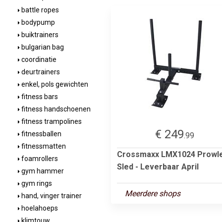
battle ropes
bodypump
buiktrainers
bulgarian bag
coordinatie
deurtrainers
enkel, pols gewichten
fitness bars
fitness handschoenen
fitness trampolines
€ 249
fitnessballen
.99
fitnessmatten
Crossmaxx LMX1024 Prowl
foamrollers
Sled - Leverbaar April
gym hammer
gym rings
Meerdere shops
hand, vinger trainer
hoelahoeps
klimtouw