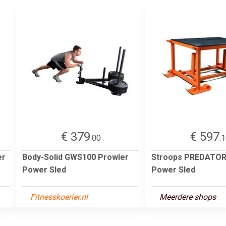
€ 379
€ 597
.00
.
er
Body-Solid GWS100 Prowler
Stroops PREDATOR
Power Sled
Power Sled
Fitnesskoerier.nl
Meerdere shops