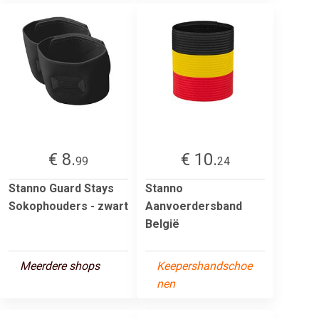
€ 8.
€ 10.
99
24
Stanno Guard Stays
Stanno
Sokophouders - zwart
Aanvoerdersband
België
Meerdere shops
Keepershandschoe
nen