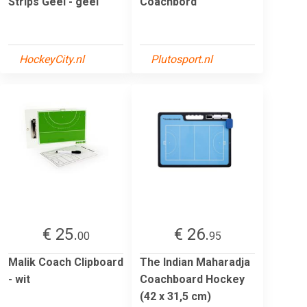
Strips Geel - geel
Coachbord
HockeyCity.nl
Plutosport.nl
€ 25.
€ 26.
00
95
Malik Coach Clipboard
The Indian Maharadja
- wit
Coachboard Hockey
(42 x 31,5 cm)