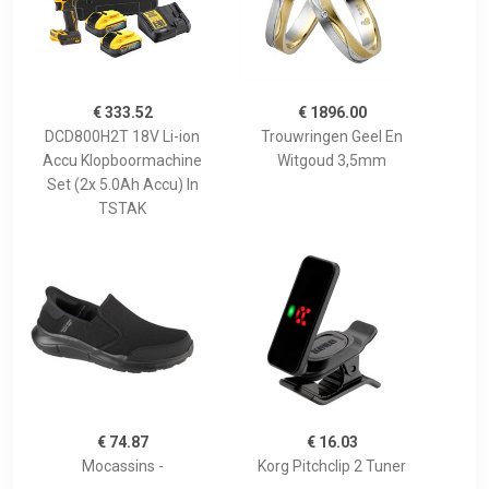
€ 333.52
€ 1896.00
DCD800H2T 18V Li-ion
Trouwringen Geel En
Accu Klopboormachine
Witgoud 3,5mm
Set (2x 5.0Ah Accu) In
TSTAK
€ 74.87
€ 16.03
Mocassins -
Korg Pitchclip 2 Tuner