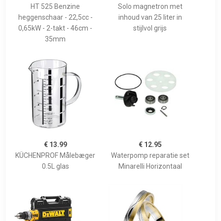
HT 525 Benzine
Solo magnetron met
heggenschaar - 22,5cc -
inhoud van 25 liter in
0,65kW - 2-takt - 46cm -
stijlvol grijs
35mm
€ 13.99
€ 12.95
KÜCHENPROF Målebæger
Waterpomp reparatie set
0.5L glas
Minarelli Horizontaal