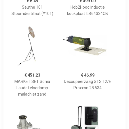
€ 6.49
€ 499.00
Seuthe 101
Hob2Hood inductie
Stoomdestillaat (*101)
kookplaat ILB64334CB
€ 451.23
€ 46.99
MARKET SET Sonia
Decoupeerzaag STS 12/E
Laudet vloerlamp
Proxxon 28 534
malachiet zand