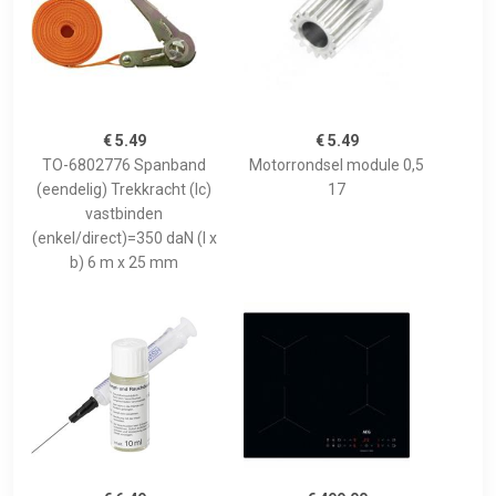
€ 5.49
€ 5.49
TO-6802776 Spanband
Motorrondsel module 0,5
(eendelig) Trekkracht (lc)
17
vastbinden
(enkel/direct)=350 daN (l x
b) 6 m x 25 mm