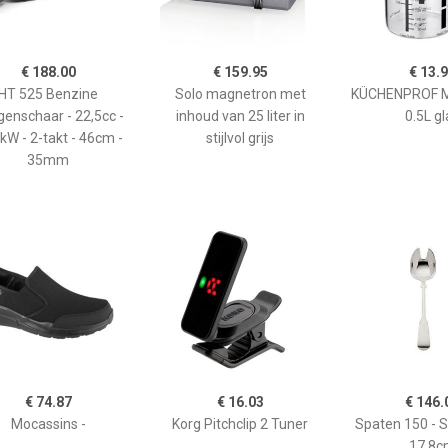
€ 188.00
€ 159.95
€ 13.
HT 525 Benzine
Solo magnetron met
KÜCHENPROF 
enschaar - 22,5cc -
inhoud van 25 liter in
0.5L gl
kW - 2-takt - 46cm -
stijlvol grijs
35mm
€ 74.87
€ 16.03
€ 146.
Mocassins -
Korg Pitchclip 2 Tuner
Spaten 150 - 
17,8c