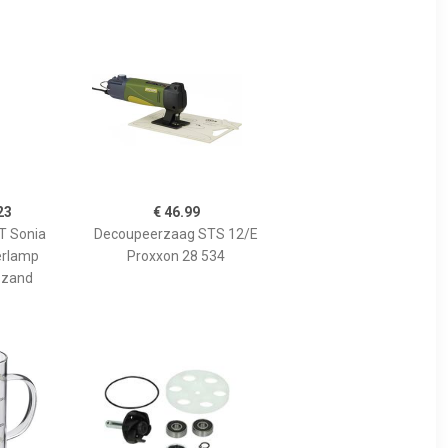
23
€ 46.99
 Sonia
Decoupeerzaag STS 12/E
erlamp
Proxxon 28 534
 zand