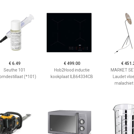
€ 6.49
€ 499.00
€ 451.
Seuthe 101
Hob2Hood inductie
MARKET SET
omdestillaat (*101)
kookplaat ILB64334CB
Laudet vlo
malachiet