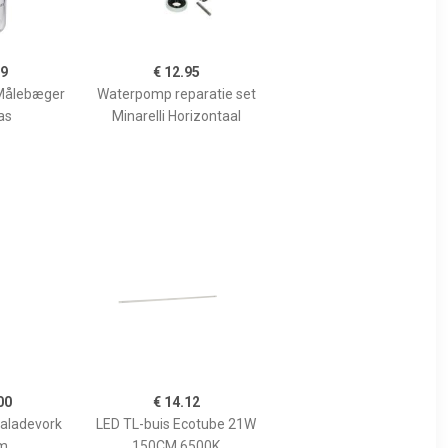
99
€ 12.95
Målebæger
Waterpomp reparatie set
as
Minarelli Horizontaal
00
€ 14.12
Saladevork
LED TL-buis Ecotube 21W
m
150CM 6500K