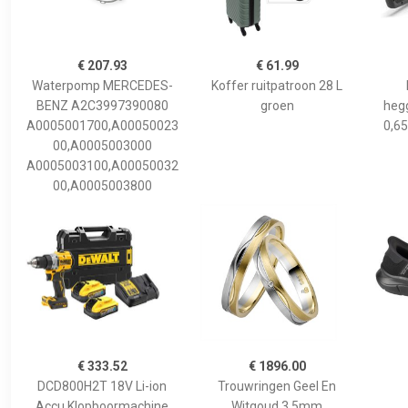
€ 207.93
€ 61.99
Waterpomp MERCEDES-
Koffer ruitpatroon 28 L
BENZ A2C3997390080
groen
hegg
A0005001700,A00050023
0,65
00,A0005003000
A0005003100,A00050032
00,A0005003800
€ 333.52
€ 1896.00
DCD800H2T 18V Li-ion
Trouwringen Geel En
Accu Klopboormachine
Witgoud 3,5mm