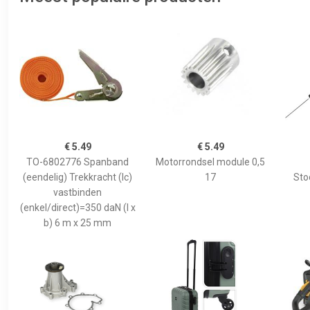
€ 5.49
€ 5.49
TO-6802776 Spanband
Motorrondsel module 0,5
(eendelig) Trekkracht (lc)
17
Sto
vastbinden
(enkel/direct)=350 daN (l x
b) 6 m x 25 mm