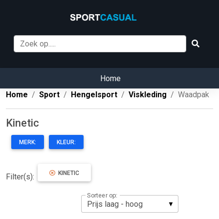
Home
Home
Sport
Hengelsport
Viskleding
Waadpak
Kinetic
MERK:
KLEUR:
KINETIC
Filter(s):
Sorteer op: