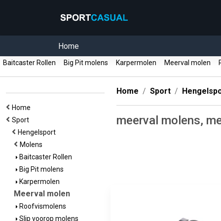
Home
Baitcaster Rollen
Big Pit molens
Karpermolen
Meerval molen
R
Home
Sport
Hengelspo
Home
meerval molens, me
Sport
Hengelsport
Molens
Baitcaster Rollen
Big Pit molens
Karpermolen
Meerval molen
Roofvismolens
Slip voorop molens