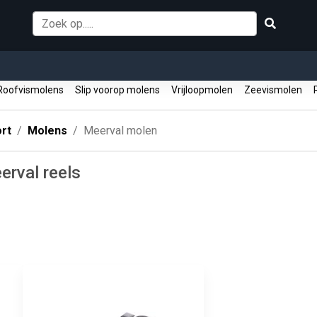
oofvismolens
Slip voorop molens
Vrijloopmolen
Zeevismolen
R
rt
Molens
Meerval molen
erval reels