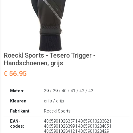
Roeckl Sports - Tesero Trigger -
Handschoenen, grijs
€ 56.95
Maten:
39 / 39 / 40 / 41 / 42 / 43
Kleuren:
grijs / grijs
Fabrikant:
Roeckl Sports
EAN-
4065901028337 | 4065901028382 |
codes:
4065901028399 | 4065901028405 |
4065901028412 | 4065901028429