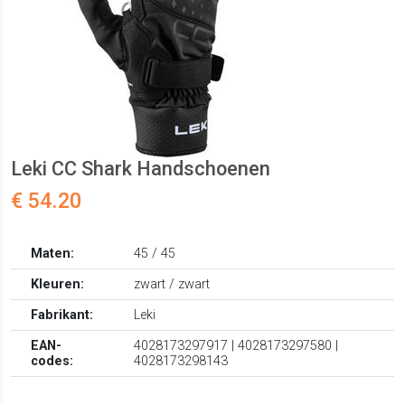
Leki CC Shark Handschoenen
€ 54.20
Maten:
45 / 45
Kleuren:
zwart / zwart
Fabrikant:
Leki
EAN-
4028173297917 | 4028173297580 |
codes:
4028173298143