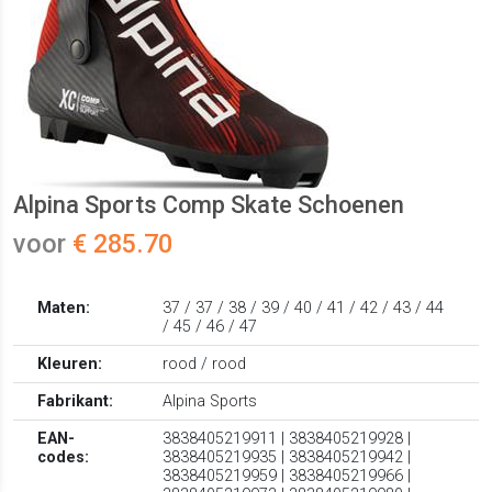
Alpina Sports Comp Skate Schoenen
voor
€ 285.70
Maten:
37 / 37 / 38 / 39 / 40 / 41 / 42 / 43 / 44
/ 45 / 46 / 47
Kleuren:
rood / rood
Fabrikant:
Alpina Sports
EAN-
3838405219911 | 3838405219928 |
codes:
3838405219935 | 3838405219942 |
3838405219959 | 3838405219966 |