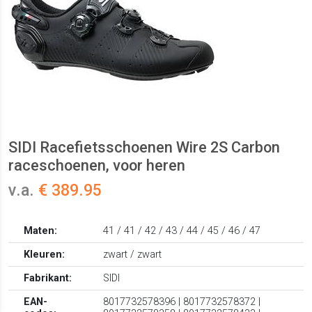
SIDI Racefietsschoenen Wire 2S Carbon
raceschoenen, voor heren
v.a.
€ 389.95
Maten:
41 / 41 / 42 / 43 / 44 / 45 / 46 / 47
Kleuren:
zwart / zwart
Fabrikant:
SIDI
EAN-
8017732578396 | 8017732578372 |