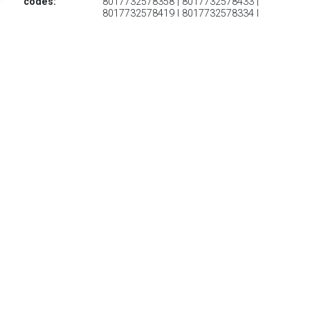
codes:
8017732578358 | 8017732578433 |
8017732578419 | 8017732578334 |
8017732578457
€ 249.06
Verzenden: € 0.00
Voorradig.
€ 272.95