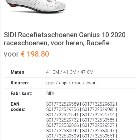
SIDI Racefietsschoenen Genius 10 2020
raceschoenen, voor heren, Racefie
voor
€ 198.80
Maten:
41 CM / 41 CM / 47 CM
Kleuren:
grijs / grijs / rood / zwart
Fabrikant:
SIDI
EAN-
8017732529589 | 8017732529602 |
codes:
8017732529756 | 8017732529985 |
8017732529541 | 8017732529794 |
8017732529732 | 8017732530585 |
8017732530066 | 8017732529527 |
8017732530042 | 8017732530547 |
8017732530509 | 8017732530561 |