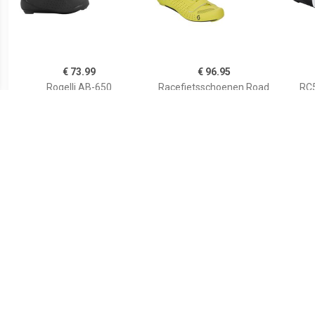
€ 73.99
€ 96.95
Rogelli AB-650
Racefietsschoenen Road
RC5
Wielrenschoen Heren
Comp Boa 2020
raceschoenen, voor heren,
Ra
€ 149.95
€ 89.99
Dames racefietsschoenen
RC302 - Fietsschoenen,
Race
Road Team Boa 2023
grijs/zwart