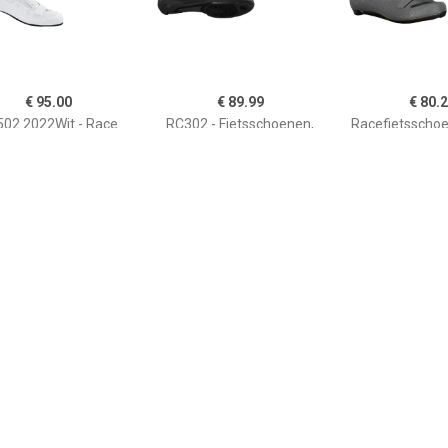
€ 95.00
€ 89.99
€ 80.
02 2022Wit - Race
RC302 - Fietsschoenen,
Racefietsscho
Schoenen
zwart
Boa Reflective 
heren, Rac
€ 119.95
€ 134.95
€ 94.
fietsschoenen Road
Dames racefietsschoenen
Dames racefie
Comp Boa 2023
Prima dames
Comp Boa 20