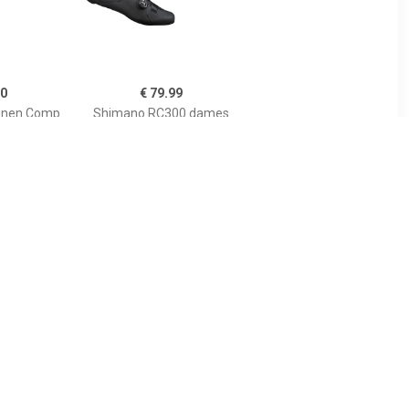
20
€ 79.99
enen Comp
Shimano RC300 dames
2022, voor
wielrenschoenen zwart,
efiets
38
95
€ 89.99
tsschoenen
RC3 2025 raceschoenen,
22 dames
voor heren