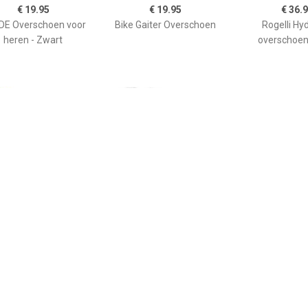
€ 19.95
€ 19.95
€ 36.
DE Overschoen voor
Bike Gaiter Overschoen
Rogelli Hy
heren - Zwart
overschoen
€ 25.16
€ 20.33
€ 29.
O-X Montebelluna,
Baby-Schühchen mit
C3 GWS Toe
neongeel
Bändel - Overschoenen,
genoverschoenen,
grijs
ex (dames / heren),