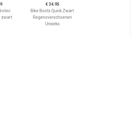
99
€ 34.95
drotec
Bike Boots Quick Zwart
 zwart
Regenoverschoenen
Uniseks
95
€ 39.95
 Cover
Bike Boots Reflection
Zwart Short
Regenoverschoenen
Uniseks