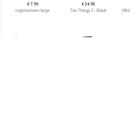
€ 7.99
€ 24.95
regenschoen large
Toe Thingy 2 - Black
VAU
€ 29.95
€ 34.95
RPO-X Montebelluna,
Luminum Bike Gaiter
PR
zwart
regenoverschoenen,
re
Unisex (dames / heren),
Unis