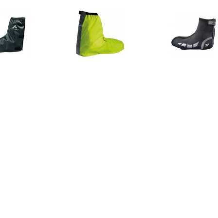
€ 19.95
€ 19.95
€ 36.
DE Overschoen voor
Bike Gaiter Overschoen
Rogelli Hy
heren - Zwart
overschoen
€ 25.16
€ 20.33
€ 29.