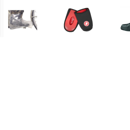
€ 7.99
€ 24.95
regenschoen large
Toe Thingy 2 - Black
VAU
€ 29.95
€ 34.95