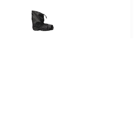
99
€ 34.95
drotec
Bike Boots Quick Zwart
 zwart
Regenoverschoenen
Uniseks
95
€ 39.95