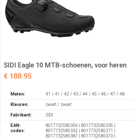
SIDI Eagle 10 MTB-schoenen, voor heren
€ 188.95
Maten:
41 / 41 / 42 / 43 / 44 / 45 / 46 / 47 / 48
Kleuren:
zwart / zwart
Fabrikant:
SIDI
EAN-
8017732585356 | 8017732585295 |
codes:
8017732585332 | 8017732585271 |
8017732585387 | 8017732585370 |