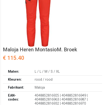
Maloja Heren MontasioM. Broek
€ 115.40
Maten:
L / L / M / S / XL
Kleuren:
rood / rood
Fabrikant:
Maloja
EAN-
4048852816925 | 4048852816949 |
codes:
4048852816963 | 4048852816987 |
4048852816932 | 4048852816970