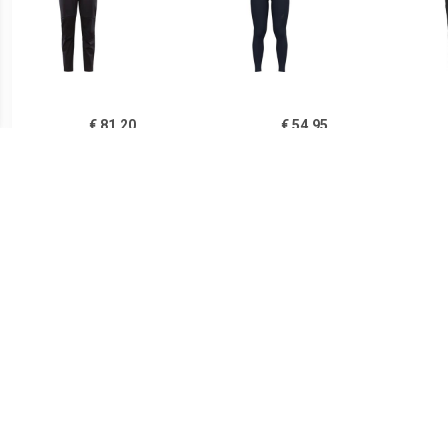
€ 81.20
€ 54.95
Heren Core Nordic Training
Heren Velocity Tights
Core
Broek
La
€ 51.20
€ 34.48
Tights Brensholmen -
Heren Light Softshell
Here
Langlaufbroek, zwart
Broek