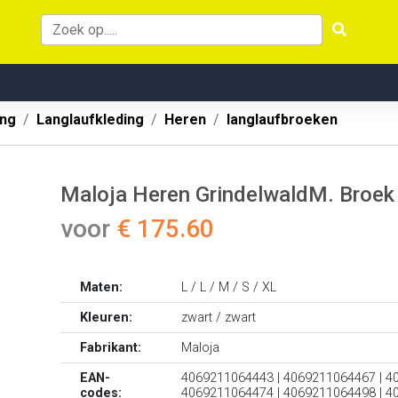
ing
Langlaufkleding
Heren
langlaufbroeken
Maloja Heren GrindelwaldM. Broek
voor
€ 175.60
Maten:
L / L / M / S / XL
Kleuren:
zwart / zwart
Fabrikant:
Maloja
EAN-
4069211064443 | 4069211064467 | 4
codes:
4069211064474 | 4069211064498 | 