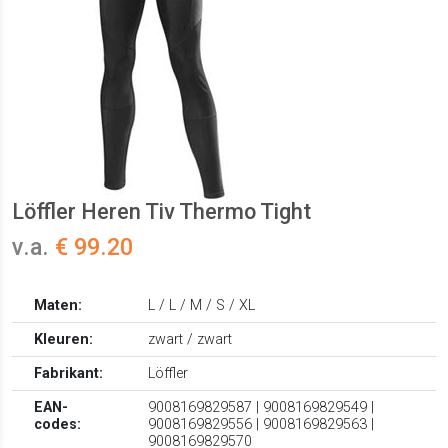
Löffler Heren Tiv Thermo Tight
v.a.
€ 99.20
Maten:
L / L / M / S / XL
Kleuren:
zwart / zwart
Fabrikant:
Löffler
EAN-
9008169829587 | 9008169829549 |
codes:
9008169829556 | 9008169829563 |
9008169829570