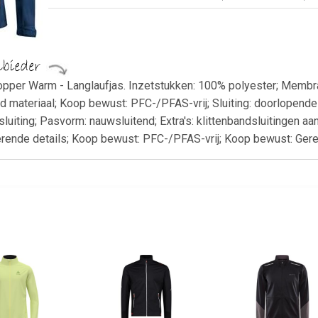
topper Warm - Langlaufjas. Inzetstukken: 100% polyester; Membra
materiaal; Koop bewust: PFC-/PFAS-vrij; Sluiting: doorlopende ri
luiting; Pasvorm: nauwsluitend; Extra's: klittenbandsluitingen aan
terende details; Koop bewust: PFC-/PFAS-vrij; Koop bewust: Ger