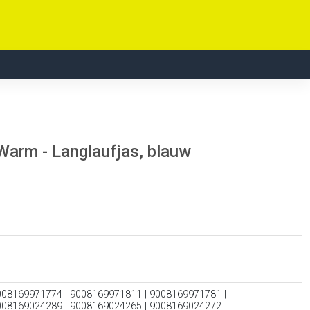
Warm - Langlaufjas, blauw
008169971774 | 9008169971811 | 9008169971781 |
008169024289 | 9008169024265 | 9008169024272