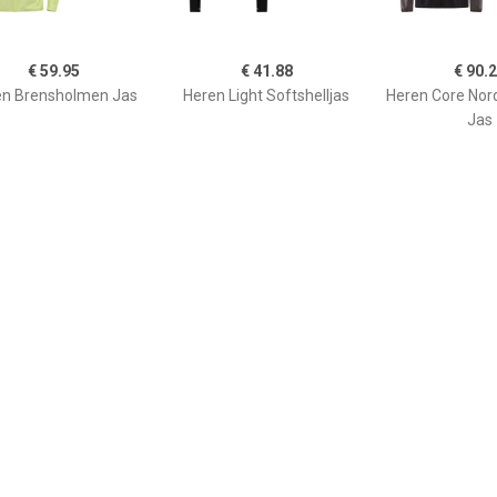
€ 59.95
€ 41.88
€ 90.
en Brensholmen Jas
Heren Light Softshelljas
Heren Core Nord
Jas
€ 100.20
€ 59.95
€ 159.
eren AlpelM. Jas
Heren Brensholmen Jas
Heren Rabot V2
Hybrid 