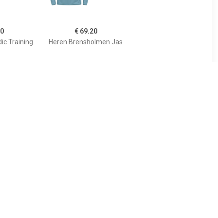
20
€ 69.20
ic Training
Heren Brensholmen Jas
00
€ 33.28
 Insulated
Heren Adv Charge Warm
Jas
Jas