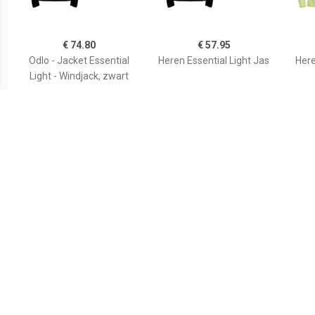
€ 74.80
€ 57.95
Odlo - Jacket Essential
Heren Essential Light Jas
Her
Light - Windjack, zwart
€ 93.40
€ 91.20
Heren Cyclone VI Jas
Heren Lumiko Hooded
H
Vest