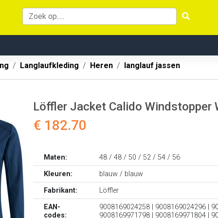
ing
Langlaufkleding
Heren
langlauf jassen
Löffler Jacket Calido Windstopper 
€ 182.70
Maten:
48 / 48 / 50 / 52 / 54 / 56
Kleuren:
blauw / blauw
Fabrikant:
Löffler
EAN-
9008169024258 | 9008169024296 | 9
codes:
9008169971798 | 9008169971804 | 9