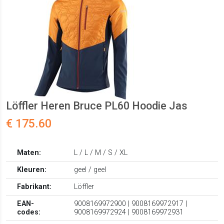
Löffler Heren Bruce PL60 Hoodie Jas
€ 175.60
Maten:
L / L / M / S / XL
Kleuren:
geel / geel
Fabrikant:
Löffler
EAN-
9008169972900 | 9008169972917 |
codes:
9008169972924 | 9008169972931