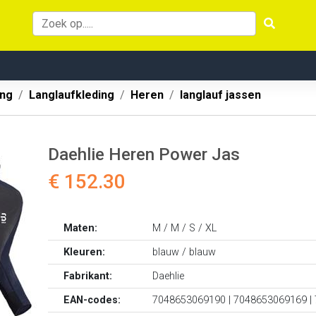
ing
Langlaufkleding
Heren
langlauf jassen
Daehlie Heren Power Jas
€ 152.30
Maten:
M / M / S / XL
Kleuren:
blauw / blauw
Fabrikant:
Daehlie
EAN-codes:
7048653069190 | 7048653069169 |