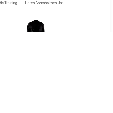
ic Training
Heren Brensholmen Jas
00
€ 33.28
 Insulated
Heren Adv Charge Warm
Jas
Jas