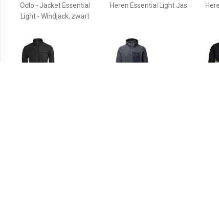
Odlo - Jacket Essential
Heren Essential Light Jas
Her
Light - Windjack, zwart
€ 93.40
€ 91.20
Heren Cyclone VI Jas
Heren Lumiko Hooded
H
Vest