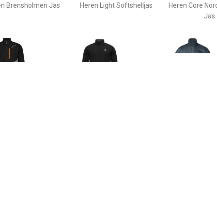
en Brensholmen Jas
Heren Light Softshelljas
Heren Core Nord
Jas
€ 100.20
€ 59.95
€ 159.
eren AlpelM. Jas
Heren Brensholmen Jas
Heren Rabot V2
Hybrid 