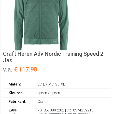
Craft Heren Adv Nordic Training Speed 2
Jas
v.a.
€ 117.98
Maten:
L / L / M / S / XL
Kleuren:
groen / groen
Fabrikant:
Craft
EAN-
7318570003202 | 7318574239218 |