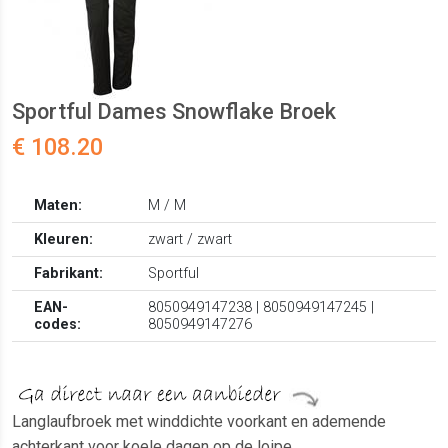
Sportful Dames Snowflake Broek
€ 108.20
Maten:
M / M
Kleuren:
zwart / zwart
Fabrikant:
Sportful
EAN-
8050949147238 | 8050949147245 |
codes:
8050949147276
Langlaufbroek met winddichte voorkant en ademende
achterkant voor koele dagen op de loipe