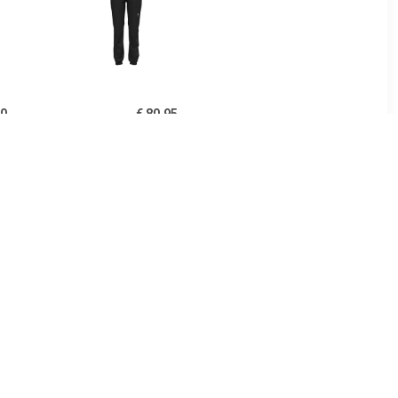
30
€ 80.95
Core
Odlo Dames Brensholmen
 Pants -
Broek
k, zwart
20
€ 49.86
oftshell
Dames Pocket Tights
k