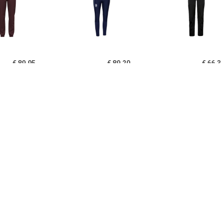
€ 89.95
€ 89.20
€ 66.
mes Brensholmen
Women's Tights Mora -
Women's 
Broek
Langlaufbroek, blauw
Backcountry
Langlaufbroe
€ 46.99
€ 74.95
€ 63.
O - Maat XS - Pants
Women's Doro Pant -
Dames Long S
roweight Dames -
Langlaufbroek, blauw
Broe