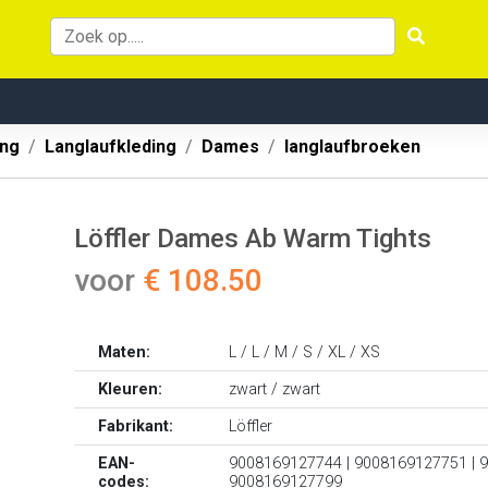
ing
Langlaufkleding
Dames
langlaufbroeken
Löffler Dames Ab Warm Tights
voor
€ 108.50
Maten:
L / L / M / S / XL / XS
Kleuren:
zwart / zwart
Fabrikant:
Löffler
EAN-
9008169127744 | 9008169127751 | 
codes:
9008169127799