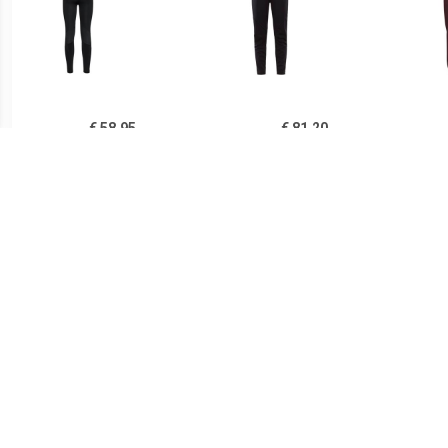
€ 58.95
€ 81.20
Women's Tights
Dames Core Nordic
Da
Brensholmen -
Training Broek
Langlaufbroek, zwart
€ 55.70
€ 72.20
Dames Reflexions Tights
Dames Pocket Tights
ODL
Ze