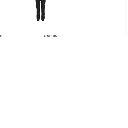
30
€ 80.95
Core
Odlo Dames Brensholmen
 Pants -
Broek
k, zwart
20
€ 49.86
oftshell
Dames Pocket Tights
k