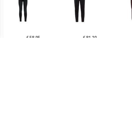
€ 58.95
€ 81.20
Women's Tights
Dames Core Nordic
Da
Brensholmen -
Training Broek
Langlaufbroek, zwart
€ 55.70
€ 72.20
Dames Reflexions Tights
Dames Pocket Tights
ODL
Ze