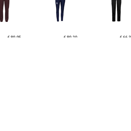
€ 89.95
€ 89.20
€ 66.
mes Brensholmen
Women's Tights Mora -
Women's 
Broek
Langlaufbroek, blauw
Backcountry
Langlaufbroe
€ 46.99
€ 74.95
€ 63.
O - Maat XS - Pants
Women's Doro Pant -
Dames Long S
roweight Dames -
Langlaufbroek, blauw
Broe