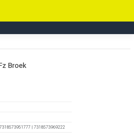
Fz Broek
 7318573951777 | 7318573969222