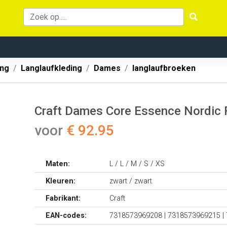
ing
Langlaufkleding
Dames
langlaufbroeken
Craft Dames Core Essence Nordic 
voor
€ 92.95
Maten:
L / L / M / S / XS
Kleuren:
zwart / zwart
Fabrikant:
Craft
EAN-codes:
7318573969208 | 7318573969215 |