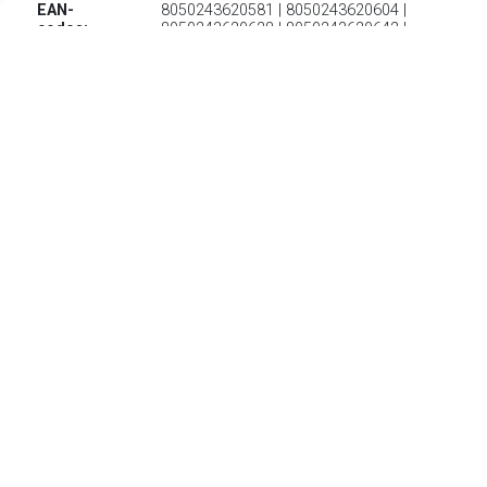
EAN-
8050243620581 | 8050243620604 |
codes:
8050243620628 | 8050243620642 |
8050243620666
€ 43.80
Verzenden: € 0.00
Levertijd 5-7 Dagen
€ 49.72