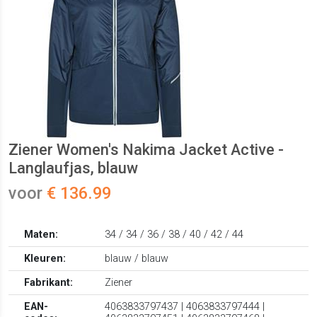
Ziener Women's Nakima Jacket Active -
Langlaufjas, blauw
voor
€ 136.99
Maten:
34 / 34 / 36 / 38 / 40 / 42 / 44
Kleuren:
blauw / blauw
Fabrikant:
Ziener
EAN-
4063833797437 | 4063833797444 |