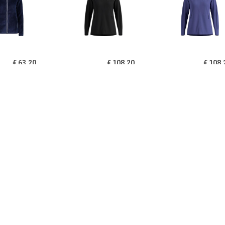
€ 63.20
€ 108.20
€ 108.
es Highloft Hooded
Dames Essential Warm
Dames Essent
Vest
Jas
Jas
€ 69.30
€ 84.70
€ 141.
s Brensholmen Jas
Dames Eclipse Hoodie Jas
Ortovox Dam
Hoodie 