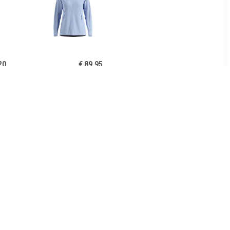
20
€ 89.95
ial Warm
Dames Essential Warm
Jas
40
€ 200.00
es Pala
Dames Fleece Hooded
Jas
Vest