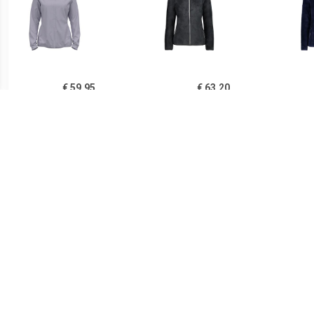
€ 59.95
€ 63.20
Dames Brensholmen Jas
Dames Highloft Hooded
Dam
Vest
€ 161.00
€ 84.95
Dames Eclipse Hoodie Jas
Odlo Brensholmen
Dame
Hardloopjas Dames