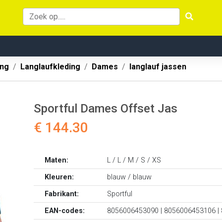
ing
Langlaufkleding
Dames
langlauf jassen
Sportful Dames Offset Jas
€ 144.30
Maten:
L / L / M / S / XS
Kleuren:
blauw / blauw
Fabrikant:
Sportful
EAN-codes:
8056006453090 | 8056006453106 |