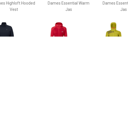
es Highloft Hooded
Dames Essential Warm
Dames Essent
Vest
Jas
Jas
€ 69.30
€ 84.70
€ 141.
s Brensholmen Jas
Dames Eclipse Hoodie Jas
Ortovox Dam
Hoodie 