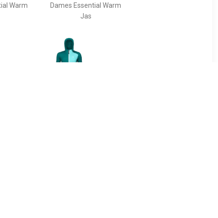
ial Warm
Dames Essential Warm
Jas
40
€ 200.00
es Pala
Dames Fleece Hooded
Jas
Vest