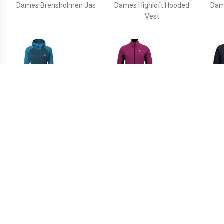
Dames Brensholmen Jas
Dames Highloft Hooded
Dam
Vest
€ 161.00
€ 84.95
Dames Eclipse Hoodie Jas
Odlo Brensholmen
Dame
Hardloopjas Dames