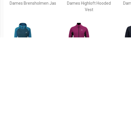
Dames Brensholmen Jas
Dames Highloft Hooded
Dam
Vest
€ 161.00
€ 84.95
Dames Eclipse Hoodie Jas
Odlo Brensholmen
Dame
Hardloopjas Dames