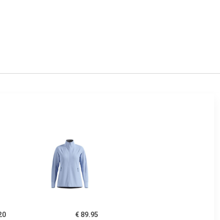
20
€ 89.95