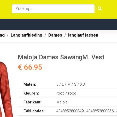
ing
Langlaufkleding
Dames
langlauf jassen
Maloja Dames SawangM. Vest
€ 66.95
Maten:
L / L / M / S / XS
Kleuren:
rood / rood
Fabrikant:
Maloja
EAN-codes:
4048852800849 | 4048852800856 |