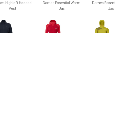
es Highloft Hooded
Dames Essential Warm
Dames Essent
Vest
Jas
Jas
€ 69.30
€ 84.70
€ 141.
s Brensholmen Jas
Dames Eclipse Hoodie Jas
Ortovox Dam
Hoodie 