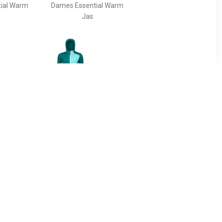
ial Warm
Dames Essential Warm
Jas
40
€ 200.00
es Pala
Dames Fleece Hooded
Jas
Vest