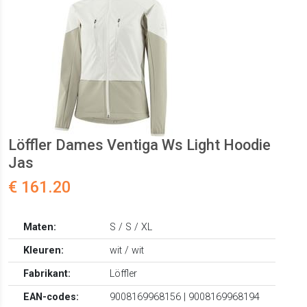
Löffler Dames Ventiga Ws Light Hoodie
Jas
€ 161.20
Maten:
S / S / XL
Kleuren:
wit / wit
Fabrikant:
Löffler
EAN-codes:
9008169968156 | 9008169968194