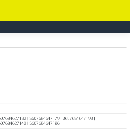
607684627133 | 3607684647179 | 3607684647193 |
607684627140 | 3607684647186