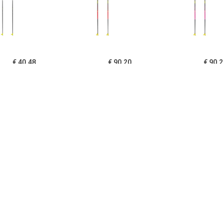
€ 40.48
€ 90.20
€ 90.
Kinderen XTA 5.5
Kinderen HRC
Kinderen
langlaufstokken
langlaufstokken
langlaufs
€ 76.60
€ 24.26
€ 77.
450 langlaufstokken
Kinderen XTA Base
CC 450 langla
langlaufstokken