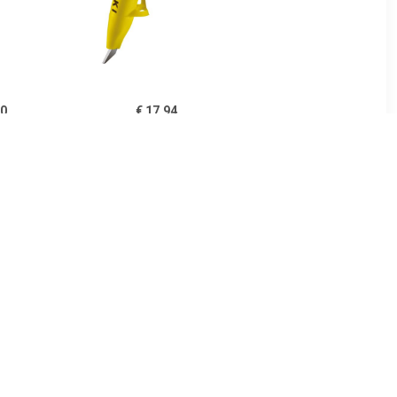
20
€ 17.94
 HRC
Fin Vario rolpunt
tokken
20
€ 76.60
ufstokken
R 30 Click
Langlaufstokken