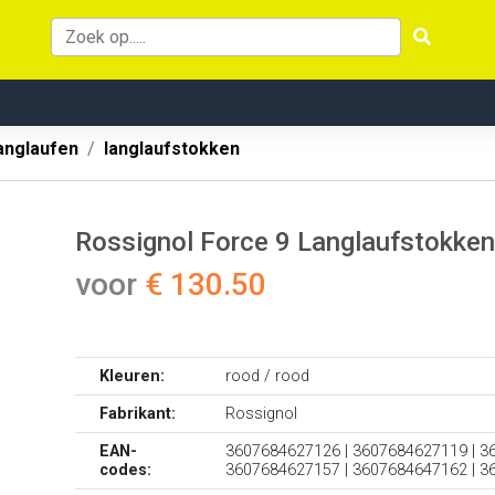
anglaufen
langlaufstokken
Rossignol Force 9 Langlaufstokken
voor
€ 130.50
Kleuren:
rood / rood
Fabrikant:
Rossignol
EAN-
3607684627126 | 3607684627119 | 3
codes:
3607684627157 | 3607684647162 | 3