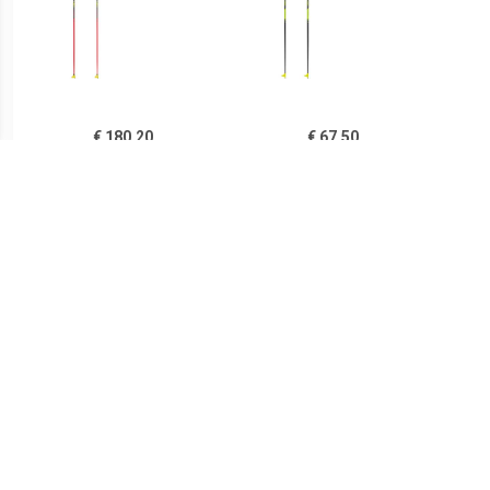
€ 180.20
€ 67.50
HRC Marathon
Kinderen HRC
langlaufstokken
langlaufstokken
€ 58.60
€ 54.40
XTA 5.5 langlaufstokken
CC 350 Trigger 1
CC 
Langlaufstokken