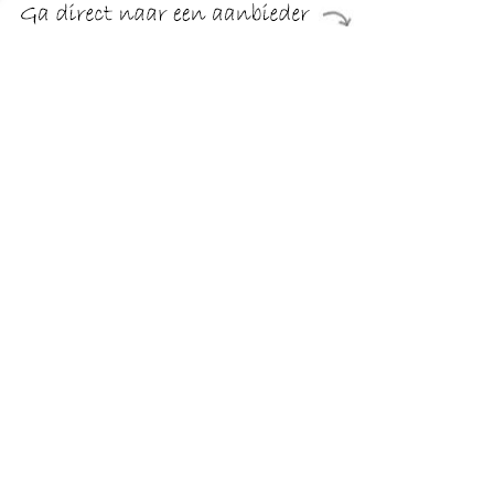
Bijzonder stabiele en lichte wedstrijdstok met innovatieve
grip-loop technologie
TERUG
Algemeen
Koopadvies, FAQ over?
Privacy Policy
Cookies
Disclaimer
Zakelijk