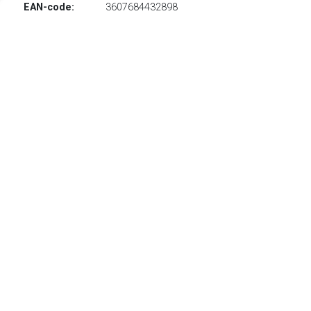
EAN-code:
3607684432898
Lichtgewicht en snelle skin ski met goede
glijeigenschappen.
TERUG
Algemeen
Koopadvies, FAQ over?
Privacy Policy
Cookies