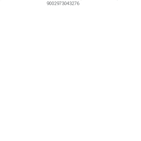
9002973043276
Snelle, gemakkelijk te rijden skateset met een stabiele
binding
TERUG
Algemeen
Koopadvies, FAQ over?
Privacy Policy
Cookies