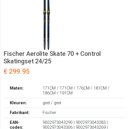
Fischer Aerolite Skate 70 + Control
Skatingset 24/25
€ 299.95
Maten:
171CM / 171CM / 176CM / 181CM /
186CM / 191CM
Kleuren:
geel / geel
Fabrikant:
Fischer
EAN-
9002973043290 | 9002973043283 |
codes:
9002973043306 | 9002973043269 |