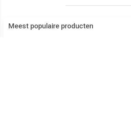
Meest populaire producten
€ 13.05
€ 15.99
Mini Hornit Lids Fietshelm
fietshelm Spiderman
B
voor Kinderen - Pug
jongens 51 55 cm
S
Puppies (S)
blauw/rood