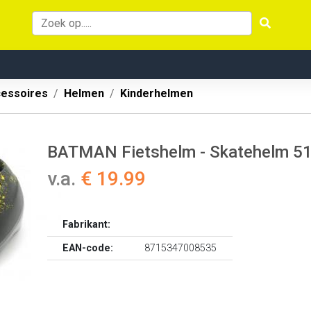
cessoires
Helmen
Kinderhelmen
BATMAN Fietshelm - Skatehelm 5
v.a.
€ 19.99
Fabrikant:
EAN-code:
8715347008535