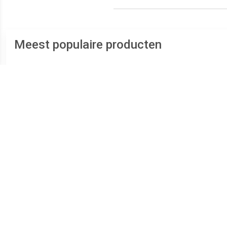
Meest populaire producten
€ 12.95
€ 10.99
Helmet Cover - Fietshelm,
H.p. helmkoffer-slot
ABUS
grijs/zwart