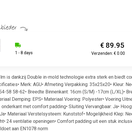
€ 89.95
1 - 8 days
Verzenden: € 0.00
lm is dankzij Double in-mold technologie extra sterk en biedt co
ificaties• Merk: AGU• Afmeting Verpakking: 35x25x20• Kleur: Ne
54-58 58-62• Breedte Binnenkant: 16cm (S/M) -17cm (L/XL)• Bre
eriaal Demping: EPS• Materiaal Voering: Polyester• Voering Uitne
n onderkant met comfort padding• Sluiting Vervangbaar: Ja• Hoogte
a• Materiaal Verstelsysteem: Kunststof• Mogelijkheid Klep: Ne
cht• 24 ventilatie openingen• Comfort padding uit een stuk inclus
oldoet aan EN1078 norm