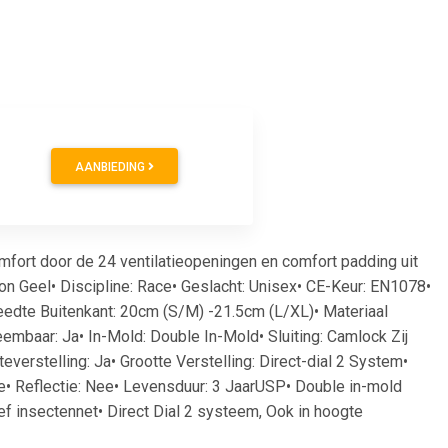
AANBIEDING
mfort door de 24 ventilatieopeningen en comfort padding uit
on Geel• Discipline: Race• Geslacht: Unisex• CE-Keur: EN1078•
edte Buitenkant: 20cm (S/M) -21.5cm (L/XL)• Materiaal
embaar: Ja• In-Mold: Double In-Mold• Sluiting: Camlock Zij
verstelling: Ja• Grootte Verstelling: Direct-dial 2 System•
e• Reflectie: Nee• Levensduur: 3 JaarUSP• Double in-mold
ief insectennet• Direct Dial 2 systeem, Ook in hoogte